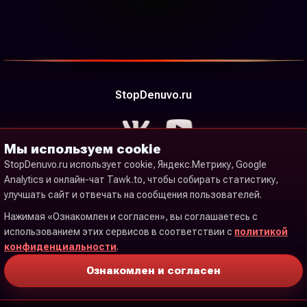
Steam
Uplay
StopDenuvo.ru
CD-KEY
Другое
Мы используем cookie
StopDenuvo.ru использует cookie, Яндекс.Метрику, Google
Analytics и онлайн-чат Tawk.to, чтобы собирать статистику,
улучшать сайт и отвечать на сообщения пользователей.
© 2018-2026 RockGamesShop
Нажимая «Ознакомлен и согласен», вы соглашаетесь с
использованием этих сервисов в соответствии с
политикой
CHROMIS IT LTD, Registration No. 15102301, Registered 29th
August 2023, Legal address 124, City Road London, EC1V 2NX,
конфиденциальности
.
UNITED KINGDOM
Ознакомлен и согласен