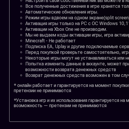
Настроить свой собственный ник вы можете в н
Все полученные достижения в игре хранятся толь
Автоматические обновления игры.
Режим игры вдвоем на одном экране(split screen
Активация игры только на РС с ОС Windows 10,1
Активации на Xbox One не производим.
Мы не выдаем коды активации игры, игра активи
Minecraft - Не работает
Подписка EA, Uplay и другие подключаемые сер
Перед покупкой проверьте самостоятельно, игр
Некоторые игры могут не устанавливаться или н
Попытка изменить данные в аккаунте, может при
возможности возврата денежных средств
Возврат денежных средств возможен в том случа
* онлайн работает и гарантируется на момент покуп
претензии не принимаются
*Установка игр и их использования гарантируется на
возможность — претензии не принимаются