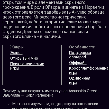
открытом мире с элементами скрытного
прохождения. В роли Эйвора, викинга из Норвегии,
игрок отправляется завоёвывать Англию образца
девятого века. Множество исторических
персонажей, набеги на христианские монастыри
ради развития собственного поселения и борьба с
Орденом Древних с помощью капюшона и
скрытого клинка – в наличии.
Жанры
Особенности
Экшен
Поддержка
gamepad
Открытый мир
Оффлайн
Приключенческие
игры
Кроссплатформенна
игра
Одиночная
игра
Почему нужно покупать именно у нас Assassin’s Creed
Вальгалла — Заря Рагнарёка
Мы гарантируем вам, поддержку на протяжении
всего времени пользованием вами, нашим